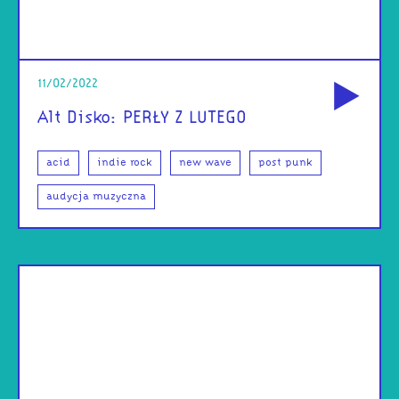
od
11/02/2022
Alt Disko: PERŁY Z LUTEGO
acid
indie rock
new wave
post punk
audycja muzyczna