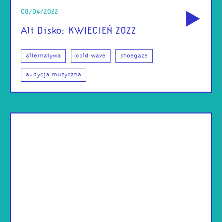
od
08/04/2022
Alt Disko: KWIECIEŃ ZOZZ
alternatywa
cold wave
shoegaze
audycja muzyczna