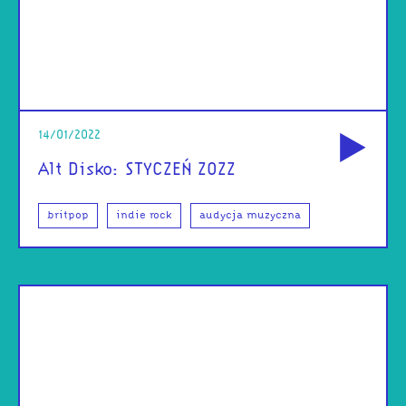
od
14/01/2022
Alt Disko: STYCZEŃ ZOZZ
britpop
indie rock
audycja muzyczna