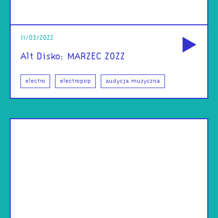
od
11/03/2022
Alt Disko: MARZEC ZOZZ
electro
electropop
audycja muzyczna