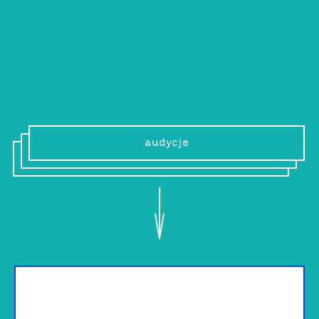
Nebaz
DJ, organizator, prezes Pogłosu.
audycje