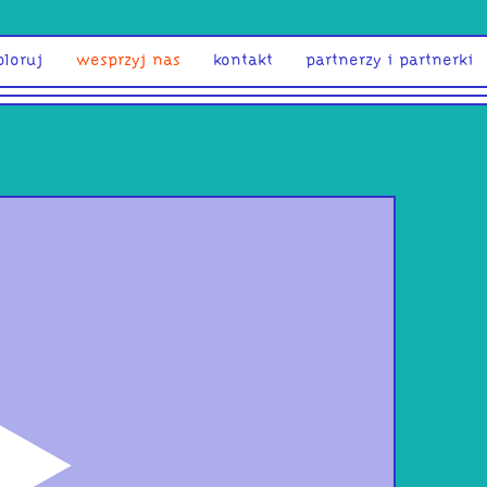
ploruj
wesprzyj nas
kontakt
partnerzy i partnerki
odtwórz
Bez