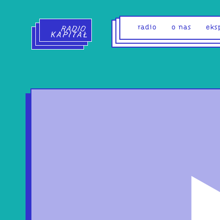
Radio Kapitał - strona główna
radio
o nas
eks