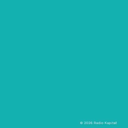
02/12/2022
muzyka ehha: #13 – 2022
muzyka eksperymentalna
muzyka elektroniczna
audycja muzyczna
©
2026
Radio Kapitał