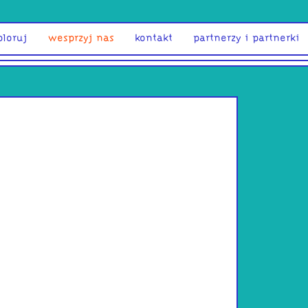
ploruj
wesprzyj nas
kontakt
partnerzy i partnerki
Urszula S