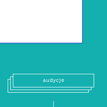
Zakochana w Kra
miasteczka w Angli
Duże dziecko, wi
inżynierii dźwięk
zgubić nawet w r
na sferę muzyczn
ciekawe dźwięki, 
audycje