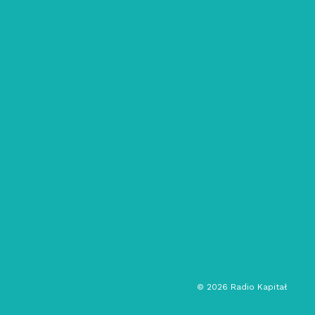
25/06/2024
Let the Chaos Calm You: ep. 31 –
Fresh Jazz
contemporary jazz
free jazz
jazz
spiritual jazz
audycja muzyczna
©
2026
Radio Kapitał