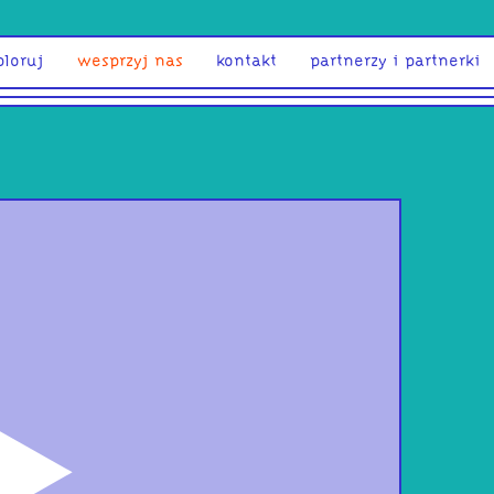
ploruj
wesprzyj nas
kontakt
partnerzy i partnerki
odtwórz
biał