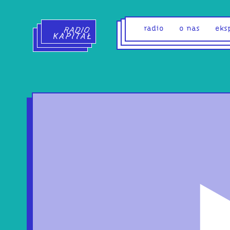
Radio Kapitał - strona główna
radio
o nas
eks