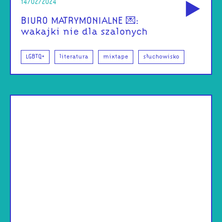
14/02/2024
BIURO MATRYMONIALNE 💌:
wakajki nie dla szalonych
LGBTQ+
literatura
mixtape
słuchowisko