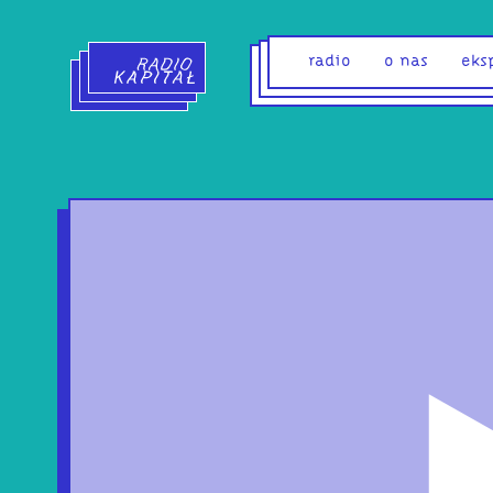
Radio Kapitał - strona główna
radio
o nas
eks