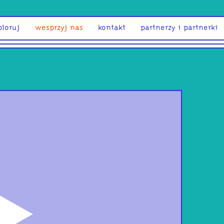
ploruj
wesprzyj nas
kontakt
partnerzy i partnerki
odtwórz
Bub