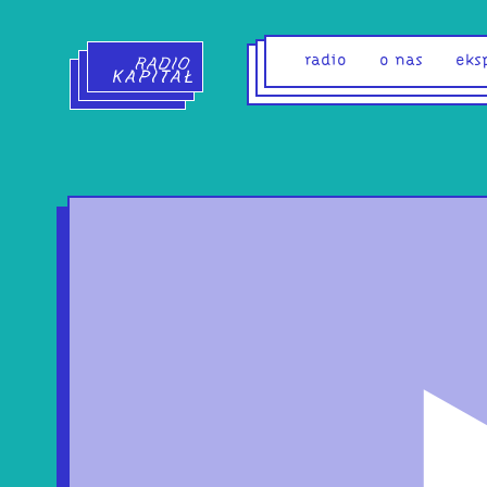
Radio Kapitał - strona główna
radio
o nas
eks