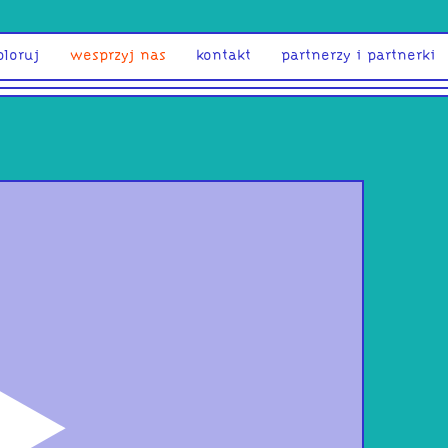
ploruj
wesprzyj nas
kontakt
partnerzy i partnerki
odtwórz
bud