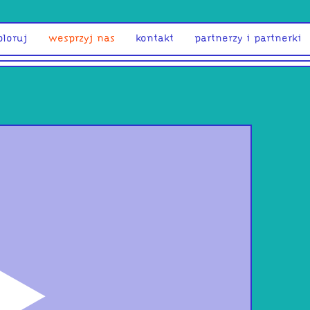
ploruj
wesprzyj nas
kontakt
partnerzy i partnerki
odtwórz
COŚ 
bene