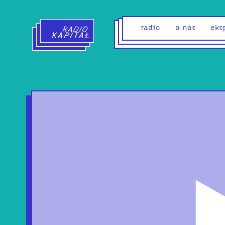
Radio Kapitał - strona główna
radio
o nas
eks