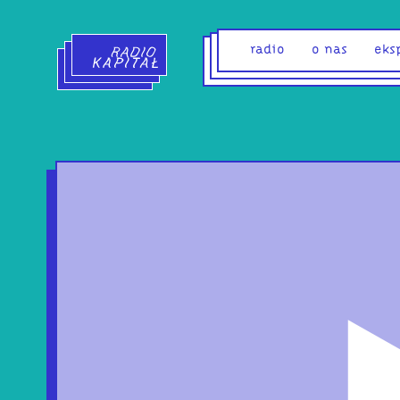
Radio Kapitał - strona główna
radio
o nas
eks