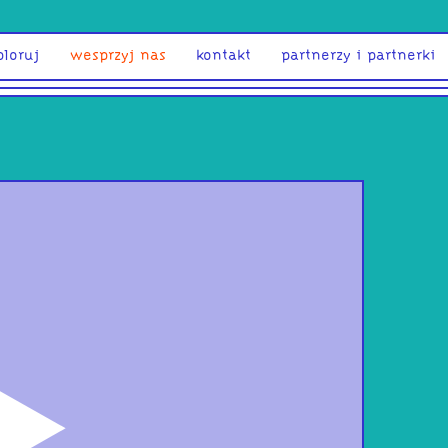
ploruj
wesprzyj nas
kontakt
partnerzy i partnerki
odtwórz
dan
goś