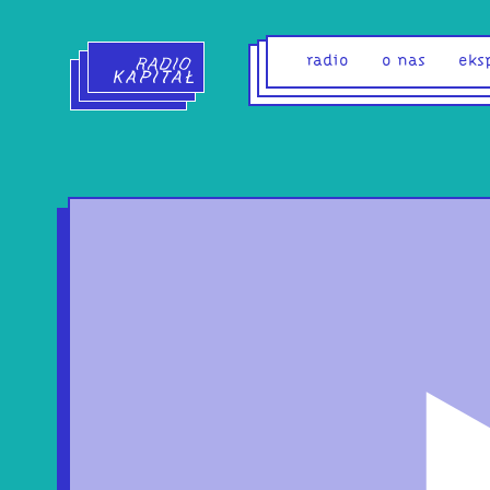
Radio Kapitał - strona główna
radio
o nas
eks