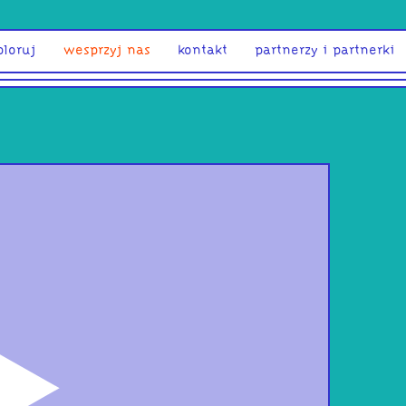
ploruj
wesprzyj nas
kontakt
partnerzy i partnerki
odtwórz
DOM
Wys