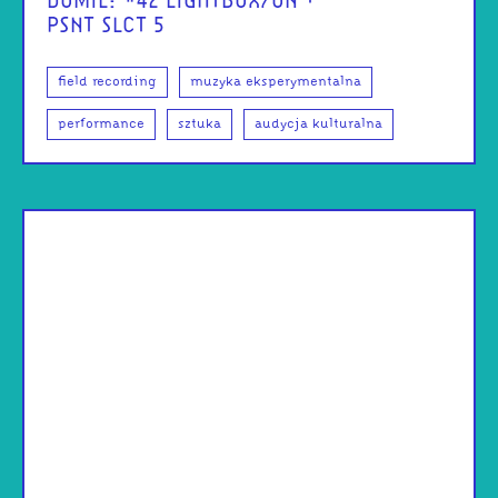
DOMIE: #42 LIGHTBOX/ON +
PSNT SLCT 5
field recording
muzyka eksperymentalna
performance
sztuka
audycja kulturalna