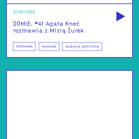
od
31/05/2026
DOMIE: #41 Agata Kneć
rozmawia z Misią Żurek
rozmowa
wywiad
audycja gościnna