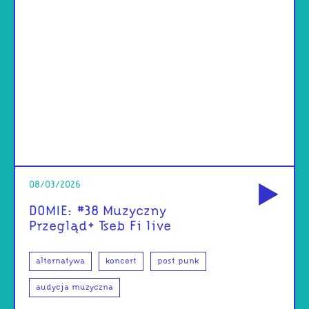
od
08/03/2026
DOMIE: #38 Muzyczny
Przegląd+ Tseb Fi live
alternatywa
koncert
post punk
audycja muzyczna