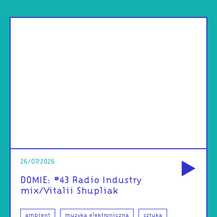
od
26/07/2026
DOMIE: #43 Radio Industry
mix/Vitalii Shupliak
ambient
muzyka elektroniczna
sztuka