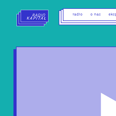
Radio Kapitał - strona główna
radio
o nas
eks