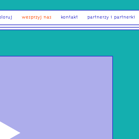
ploruj
wesprzyj nas
kontakt
partnerzy i partnerki
odtwórz
Est