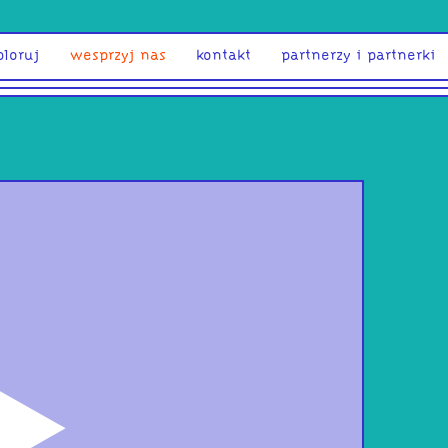
ploruj
wesprzyj nas
kontakt
partnerzy i partnerki
odtwórz
Głę
doj