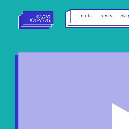
Radio Kapitał - strona główna
radio
o nas
eks