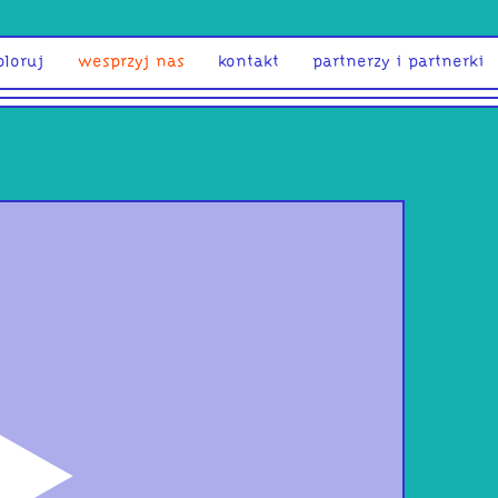
ploruj
wesprzyj nas
kontakt
partnerzy i partnerki
odtwórz
Głę
kapc