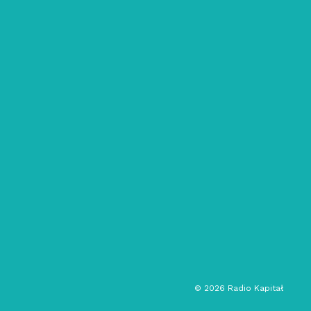
22/05/2022
Sytuacje Życiowe: #2 // Gotowanie
obiadu feat. Siemper
hip hop
muzyka elektroniczna
rozmowa
życie
audycja muzyczna
©
2026
Radio Kapitał