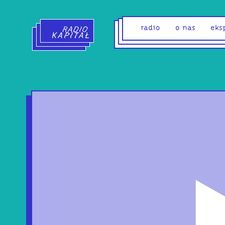
Radio Kapitał - strona główna
radio
o nas
eks