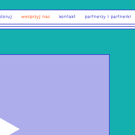
ploruj
wesprzyj nas
kontakt
partnerzy i partnerki
odtwórz
Ile 
arty