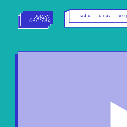
Radio Kapitał - strona główna
radio
o nas
eks