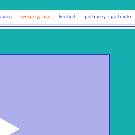
ploruj
wesprzyj nas
kontakt
partnerzy i partnerki
odtwórz
Jazg
Pod