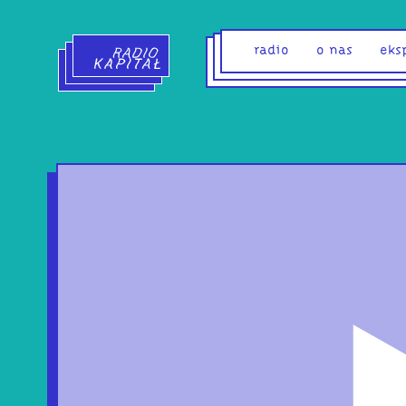
Radio Kapitał - strona główna
radio
o nas
eks