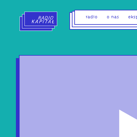
Radio Kapitał - strona główna
radio
o nas
eks