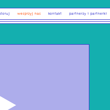
ploruj
wesprzyj nas
kontakt
partnerzy i partnerki
odtwórz
Kol
jes