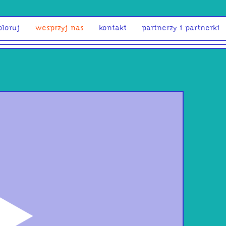
ploruj
wesprzyj nas
kontakt
partnerzy i partnerki
odtwórz
Kul
Korz