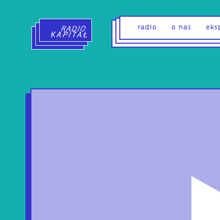
Radio Kapitał - strona główna
radio
o nas
eks