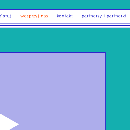
ploruj
wesprzyj nas
kontakt
partnerzy i partnerki
odtwórz
Lato