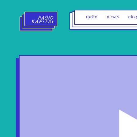
Radio Kapitał - strona główna
radio
o nas
eks