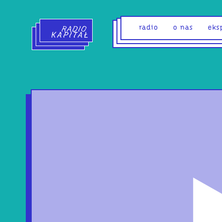
Radio Kapitał - strona główna
radio
o nas
eks