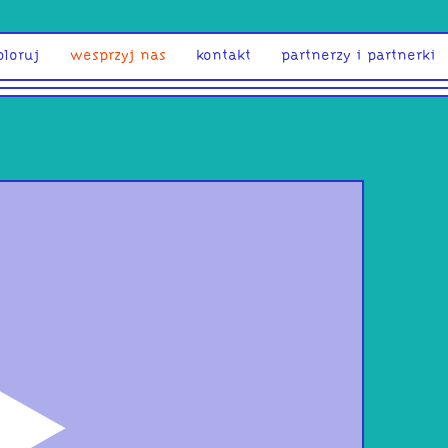
ploruj
wesprzyj nas
kontakt
partnerzy i partnerki
odtwórz
Let 
– 21