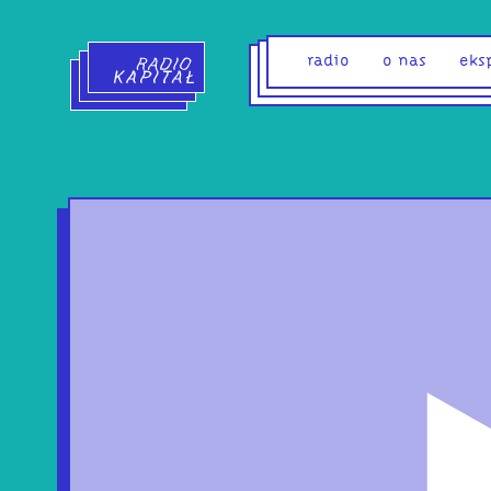
Radio Kapitał - strona główna
radio
o nas
eks