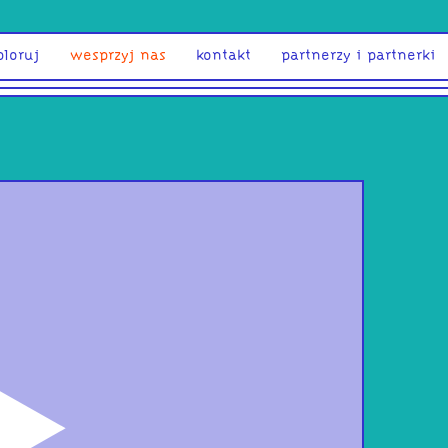
ploruj
wesprzyj nas
kontakt
partnerzy i partnerki
odtwórz
moo
sep