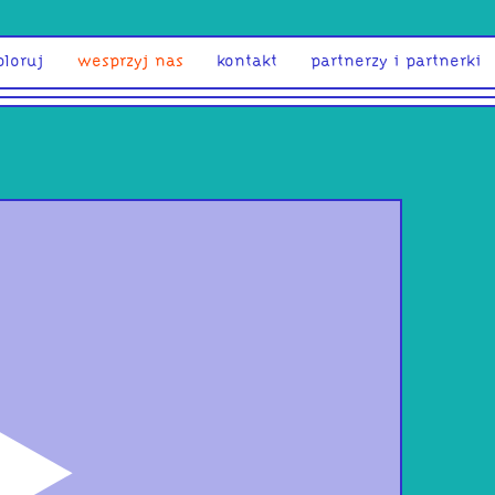
ploruj
wesprzyj nas
kontakt
partnerzy i partnerki
odtwórz
Muz
Rom