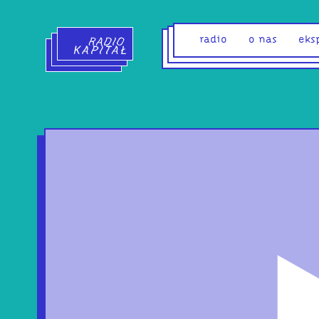
Radio Kapitał - strona główna
radio
o nas
eks