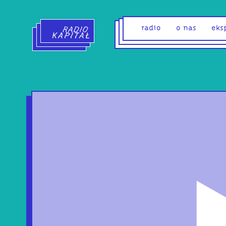
Radio Kapitał - strona główna
radio
o nas
eks