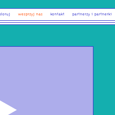
ploruj
wesprzyj nas
kontakt
partnerzy i partnerki
odtwórz
Muz