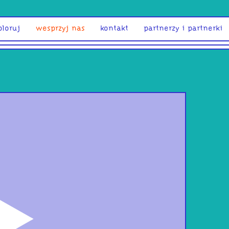
ploruj
wesprzyj nas
kontakt
partnerzy i partnerki
odtwórz
Orbi
wyd