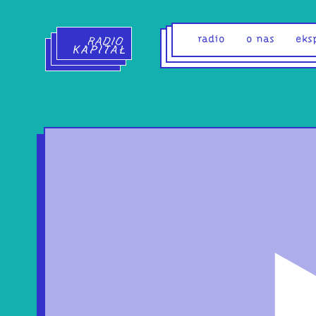
Radio Kapitał - strona główna
radio
o nas
eks