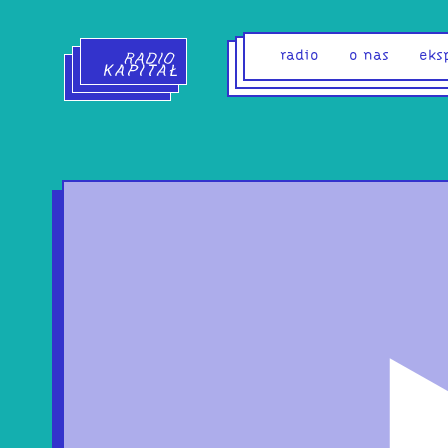
Radio Kapitał - strona główna
radio
o nas
eks