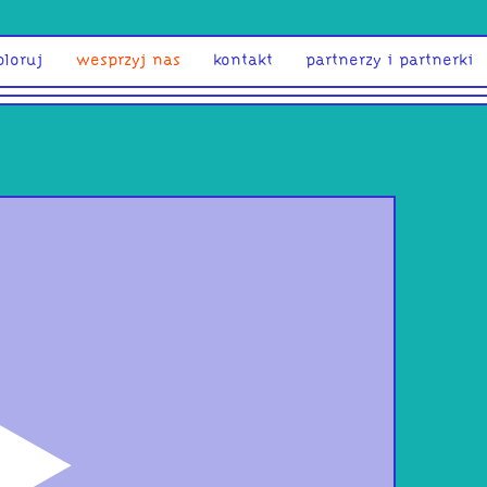
ploruj
wesprzyj nas
kontakt
partnerzy i partnerki
odtwórz
Paw