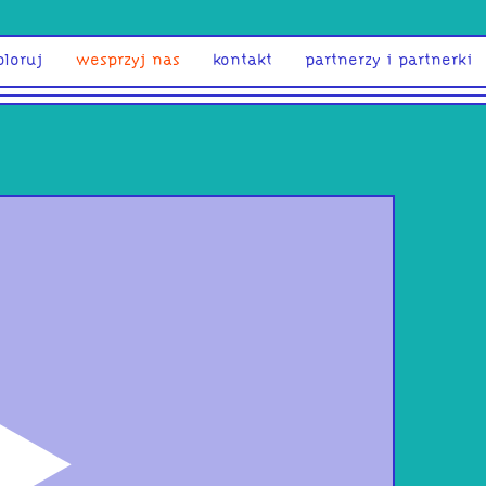
ploruj
wesprzyj nas
kontakt
partnerzy i partnerki
odtwórz
Pię