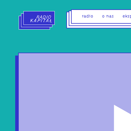
Radio Kapitał - strona główna
radio
o nas
eks