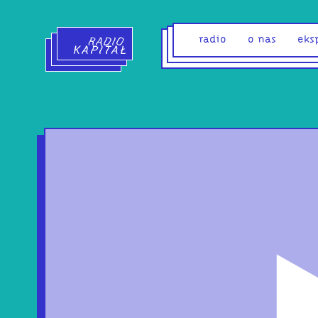
Radio Kapitał - strona główna
radio
o nas
eks