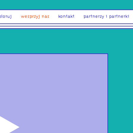
ploruj
wesprzyj nas
kontakt
partnerzy i partnerki
odtwórz
Piel
mód