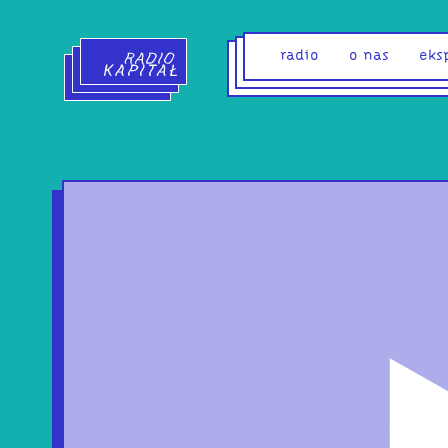
Radio Kapitał - strona główna
radio
o nas
eks