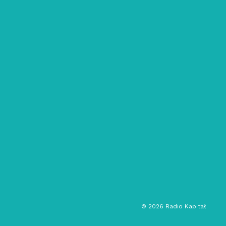
13/07/2023
Po nutce do kłębka: #145 –
Odmawianie
filozofia
społeczeństwo
audycja muzyczna
©
2026
Radio Kapitał