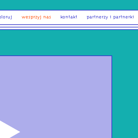
ploruj
wesprzyj nas
kontakt
partnerzy i partnerki
odtwórz
Po 
Din