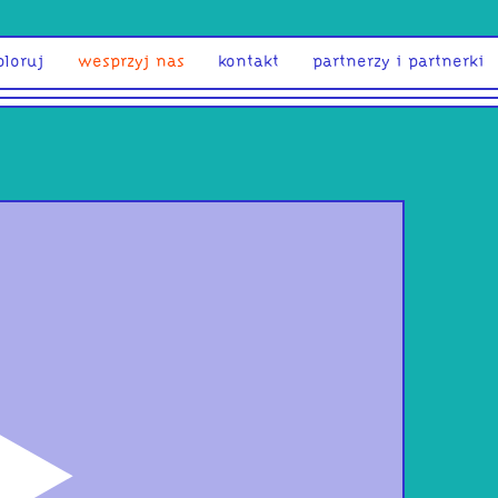
ploruj
wesprzyj nas
kontakt
partnerzy i partnerki
odtwórz
Po 
Sło