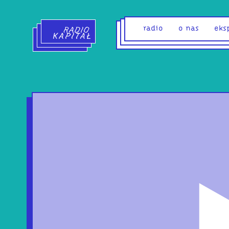
Radio Kapitał - strona główna
radio
o nas
eks