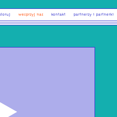
ploruj
wesprzyj nas
kontakt
partnerzy i partnerki
odtwórz
pok
waż