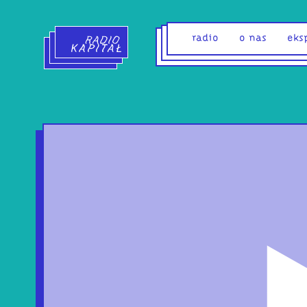
Radio Kapitał - strona główna
radio
o nas
eks