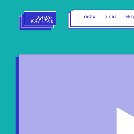
Radio Kapitał - strona główna
radio
o nas
eks