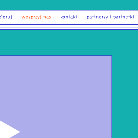
ploruj
wesprzyj nas
kontakt
partnerzy i partnerki
odtwórz
Pols