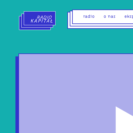
Radio Kapitał - strona główna
radio
o nas
eks