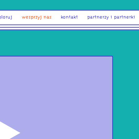
ploruj
wesprzyj nas
kontakt
partnerzy i partnerki
odtwórz
Pols