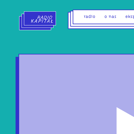
Radio Kapitał - strona główna
radio
o nas
eks