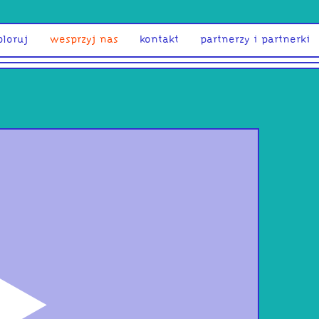
ploruj
wesprzyj nas
kontakt
partnerzy i partnerki
odtwórz
pon