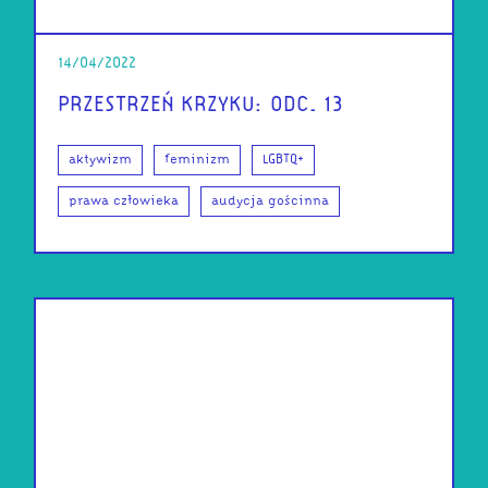
14/04/2022
PRZESTRZEŃ KRZYKU: ODC. 13
aktywizm
feminizm
LGBTQ+
prawa człowieka
audycja gościnna