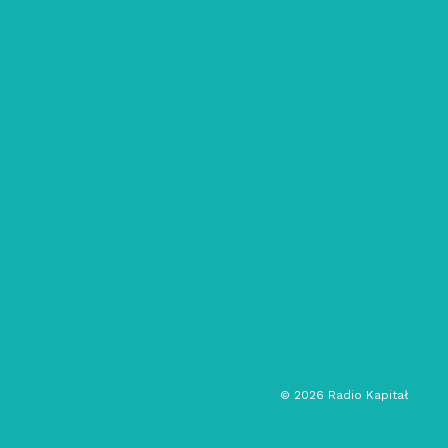
05/09/2019
Po nutce do kłębka: #6 – Szkoła
rozmowa
społeczeństwo
dyskusja
©
2026
Radio Kapitał