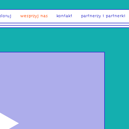
ploruj
wesprzyj nas
kontakt
partnerzy i partnerki
odtwórz
PRZ