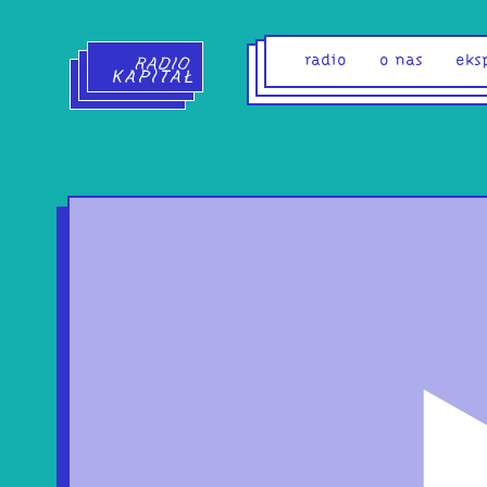
Radio Kapitał - strona główna
radio
o nas
eks