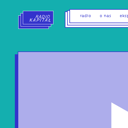
Radio Kapitał - strona główna
radio
o nas
eks