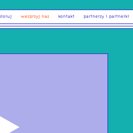
ploruj
wesprzyj nas
kontakt
partnerzy i partnerki
odtwórz
psss