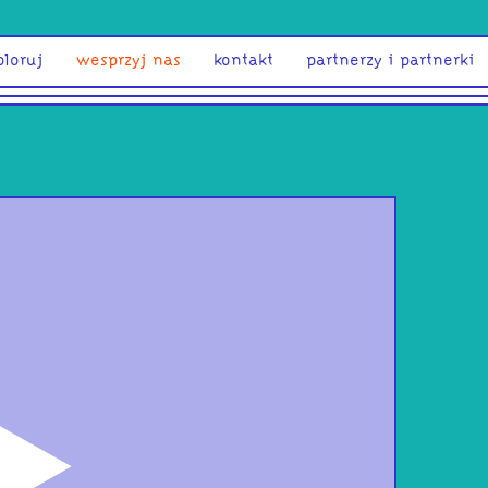
ploruj
wesprzyj nas
kontakt
partnerzy i partnerki
odtwórz
Rebe