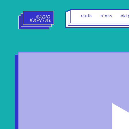
Radio Kapitał - strona główna
radio
o nas
eks