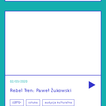
od
02/03/2020
Rebel Tren: Paweł Żukowski
LGBTQ+
sztuka
audycja kulturalna