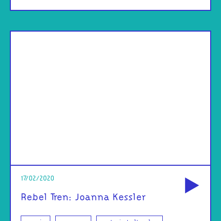
od
17/02/2020
Rebel Tren: Joanna Kessler