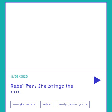
od
11/05/2020
Rebel Tren: She brings the
rain
muzyka świata
relaks
audycja muzyczna