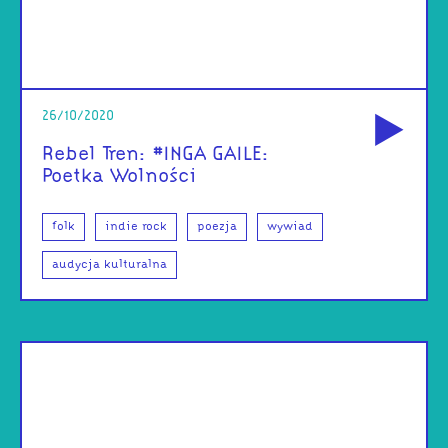
od
26/10/2020
Rebel Tren: #INGA GAILE:
Poetka Wolności
folk
indie rock
poezja
wywiad
audycja kulturalna