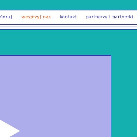
ploruj
wesprzyj nas
kontakt
partnerzy i partnerki
odtwórz
S l 
EVE