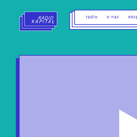
Radio Kapitał - strona główna
radio
o nas
eks