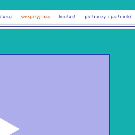
ploruj
wesprzyj nas
kontakt
partnerzy i partnerki
odtwórz
SET 