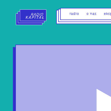
Radio Kapitał - strona główna
radio
o nas
eks