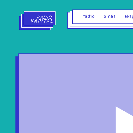
Radio Kapitał - strona główna
radio
o nas
eks