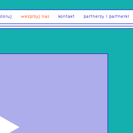
ploruj
wesprzyj nas
kontakt
partnerzy i partnerki
odtwórz
SHA