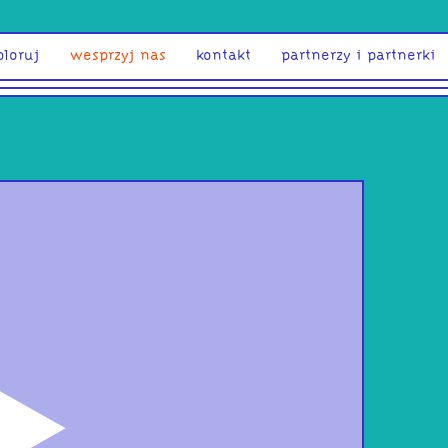
ploruj
wesprzyj nas
kontakt
partnerzy i partnerki
odtwórz
spa