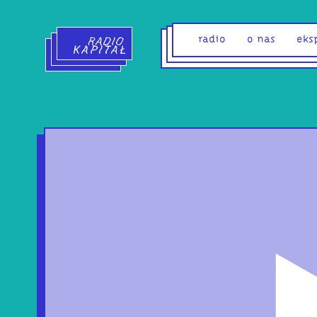
Radio Kapitał - strona główna
radio
o nas
eks