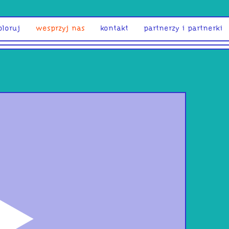
ploruj
wesprzyj nas
kontakt
partnerzy i partnerki
odtwórz
SSRI