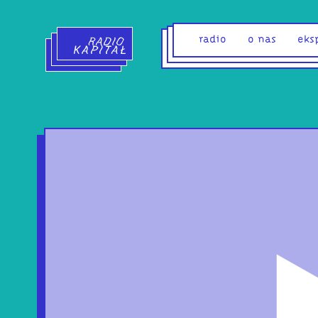
Radio Kapitał - strona główna
radio
o nas
eks