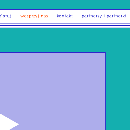
ploruj
wesprzyj nas
kontakt
partnerzy i partnerki
odtwórz
Stu