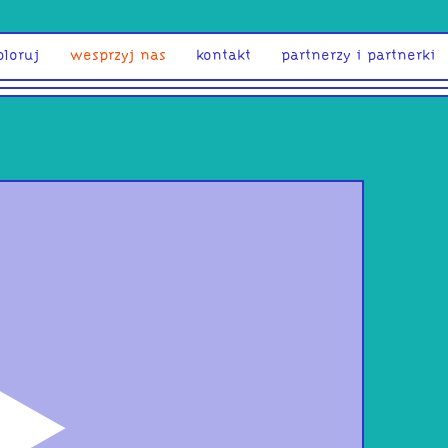
ploruj
wesprzyj nas
kontakt
partnerzy i partnerki
odtwórz
Stu
Tele