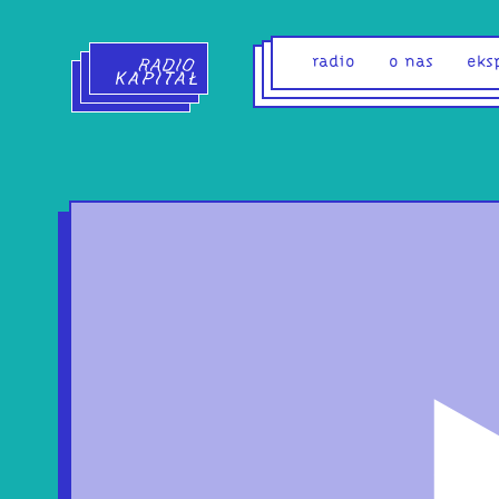
Radio Kapitał - strona główna
radio
o nas
eks