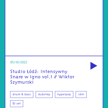
od
05/10/2022
Studio Łódź: Intensywny
Snare w Igno vol.1 // Wiktor
Szymurski
drum & bass
dubstep
hyperpop
idm
DJ set