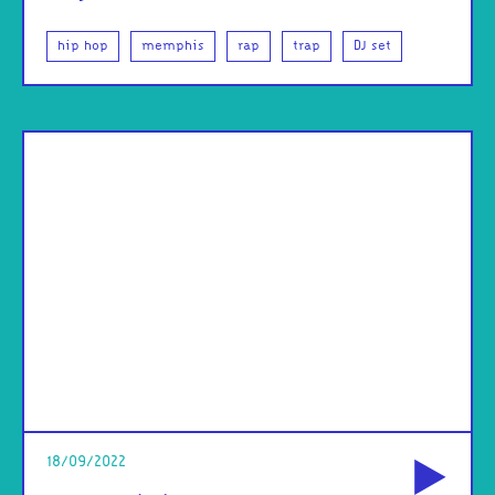
hip hop
memphis
rap
trap
DJ set
od
18/09/2022