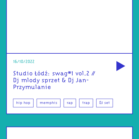
od
16/10/2022
Studio Łódź: swag#1 vol.2 //
Dj mlody sprzet & Dj Jan-
Przymulanie
hip hop
memphis
rap
trap
DJ set