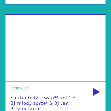
od
02/10/2022
Studio Łódź: swag#1 vol.1 //
Dj mlody sprzet & Dj Jan-
Przymulanie