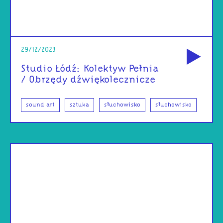
od
29/12/2023
Studio Łódź: Kolektyw Pełnia
/ Obrzędy dźwiękolecznicze
sound art
sztuka
słuchowisko
słuchowisko