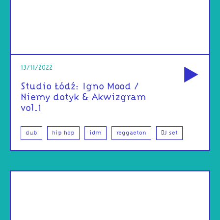
od
13/11/2022
Studio Łódź: Igno Mood /
Niemy dotyk & Akwizgram
vol.1
dub
hip hop
idm
reggaeton
DJ set