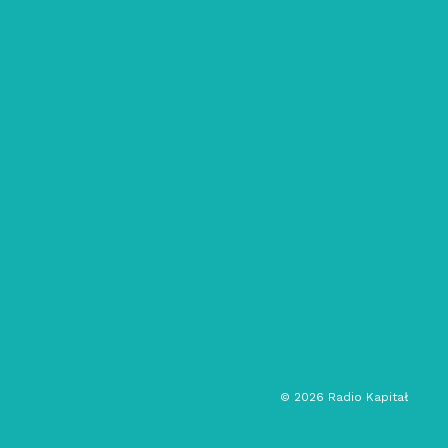
18/11/2023
Polska strefa: #93
funk
muzyka elektroniczna
polska muzyka
pop
audycja muzyczna
©
2026
Radio Kapitał