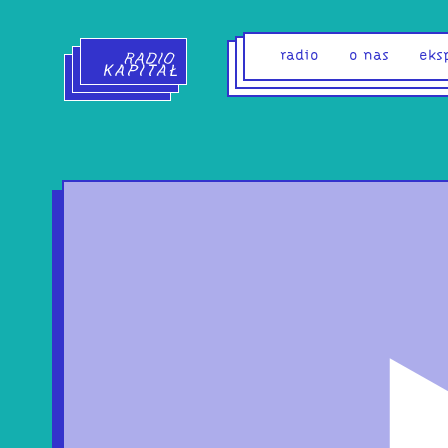
Radio Kapitał - strona główna
radio
o nas
eks