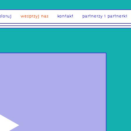
ploruj
wesprzyj nas
kontakt
partnerzy i partnerki
odtwórz
Tec