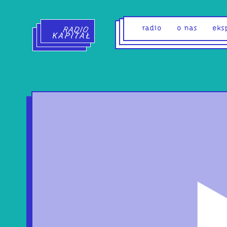
Radio Kapitał - strona główna
radio
o nas
eks