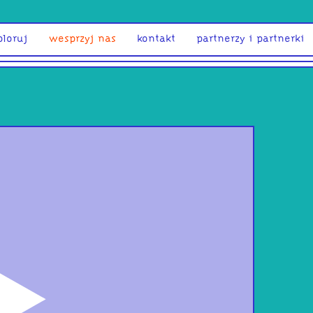
ploruj
wesprzyj nas
kontakt
partnerzy i partnerki
odtwórz
s ja