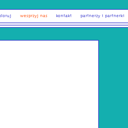
ploruj
wesprzyj nas
kontakt
partnerzy i partnerki
Dobromił