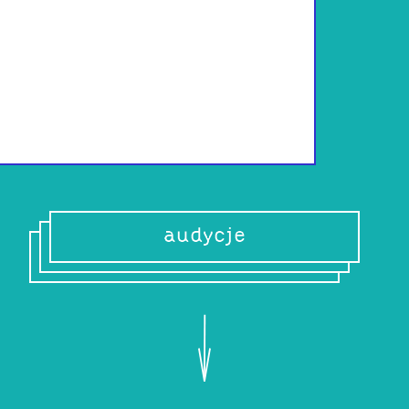
Miłośniczka prze
(niestety). Na co 
wiersze. Często p
smutku i radości 
audycje