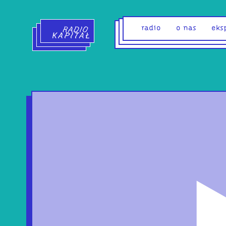
Radio Kapitał - strona główna
radio
o nas
eks