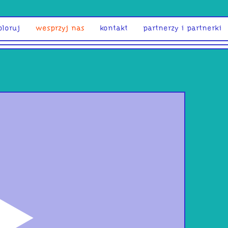
ploruj
wesprzyj nas
kontakt
partnerzy i partnerki
odtwórz
W Z 
SZA